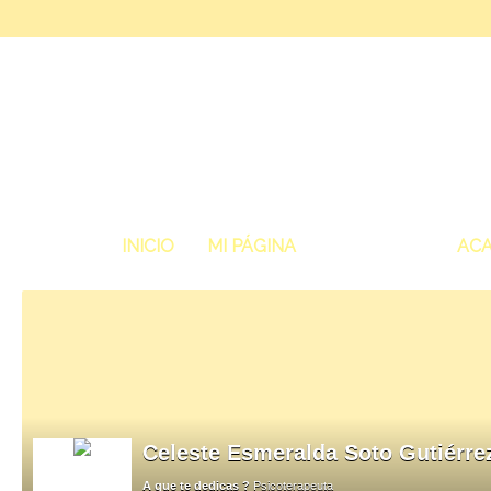
INICIO
MI PÁGINA
MIEMBROS
ACA
Celeste Esmeralda Soto Gutiérre
A que te dedicas ?
Psicoterapeuta