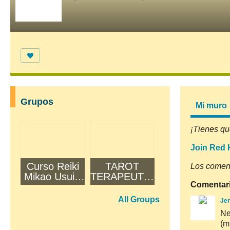
Grupos
Mi muro
¡Tienes qu
Join Red 
Curso Reiki
TAROT
Los coment
Mikao Usui -
TERAPEUTIC
Comentar
Primavera
O - OTOÑO
2026
All Groups
Jen
Ne
(m