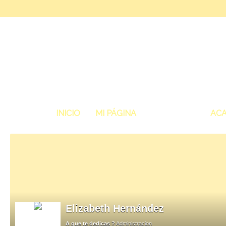
INICIO
MI PÁGINA
MIEMBROS
ACA
Elizabeth Hernández
A que te dedicas ?
Administracion