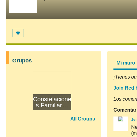
Grupos
Mi muro
¡Tienes qu
Join Red 
Constelacione
Los coment
s Familiares
Comentar
2a
Generación
All Groups
Jen
2026
Ne
(m