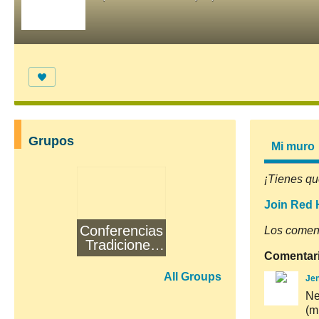
Grupos
Mi muro
¡Tienes qu
Join Red 
Conferencias
Los coment
Tradiciones
Comentar
Solares
All Groups
Jen
Ne
(m