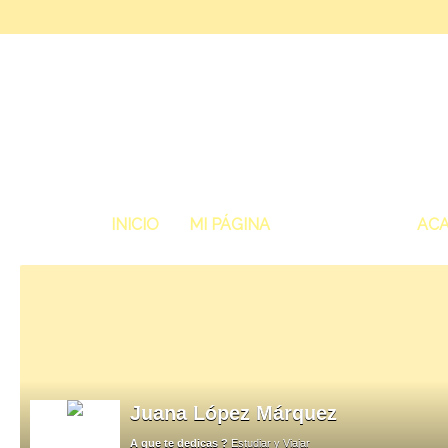
INICIO
MI PÁGINA
MIEMBROS
ACA
Juana López Márquez
A que te dedicas ?
Estudiar y Viajar