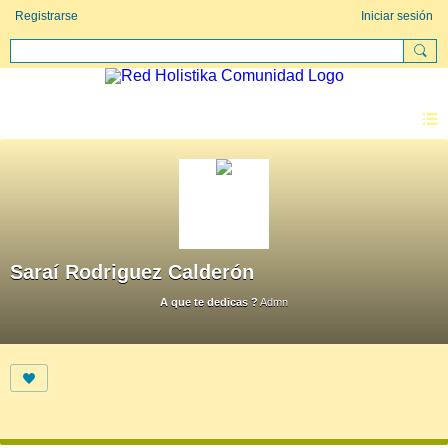
Registrarse
Iniciar sesión
Saraí Rodriguez Calderón
A que te dedicas ?
Admn